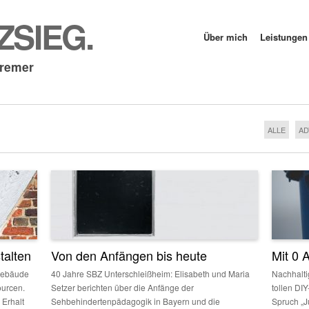
SIEG.
Über mich
Leistungen
Cremer
ALLE
AD
talten
Von den Anfängen bis heute
Mit 0 
 Gebäude
40 Jahre SBZ Unterschleißheim: Elisabeth und Maria
Nachhalti
urcen.
Setzer berichten über die Anfänge der
tollen DI
 Erhalt
Sehbehindertenpädagogik in Bayern und die
Spruch „Ju