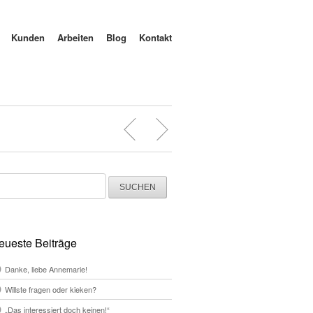
Kunden
Arbeiten
Blog
Kontakt
chen
ch:
eueste Beiträge
Danke, liebe Annemarie!
Willste fragen oder kieken?
„Das interessiert doch keinen!“