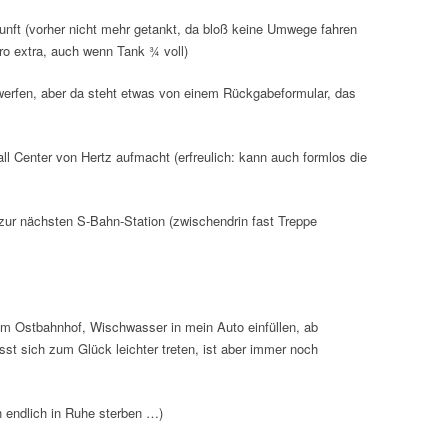
unft (vorher nicht mehr getankt, da bloß keine Umwege fahren
o extra, auch wenn Tank ¾ voll)
inwerfen, aber da steht etwas von einem Rückgabeformular, das
ll Center von Hertz aufmacht (erfreulich: kann auch formlos die
zur nächsten S-Bahn-Station (zwischendrin fast Treppe
m Ostbahnhof, Wischwasser in mein Auto einfüllen, ab
t sich zum Glück leichter treten, ist aber immer noch
h endlich in Ruhe sterben …)