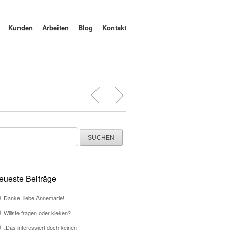
Kunden
Arbeiten
Blog
Kontakt
chen
ch:
eueste Beiträge
Danke, liebe Annemarie!
Willste fragen oder kieken?
„Das interessiert doch keinen!“