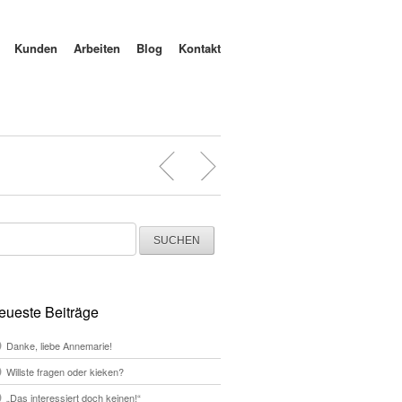
Kunden
Arbeiten
Blog
Kontakt
chen
ch:
eueste Beiträge
Danke, liebe Annemarie!
Willste fragen oder kieken?
„Das interessiert doch keinen!“