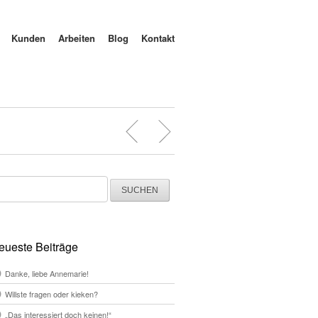
Kunden
Arbeiten
Blog
Kontakt
chen
ch:
eueste Beiträge
Danke, liebe Annemarie!
Willste fragen oder kieken?
„Das interessiert doch keinen!“