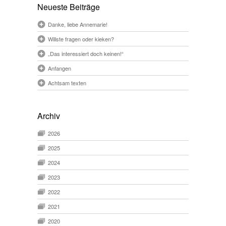
Neueste Beiträge
Danke, liebe Annemarie!
Willste fragen oder kieken?
„Das interessiert doch keinen!“
Anfangen
Achtsam texten
Archiv
2026
2025
2024
2023
2022
2021
2020