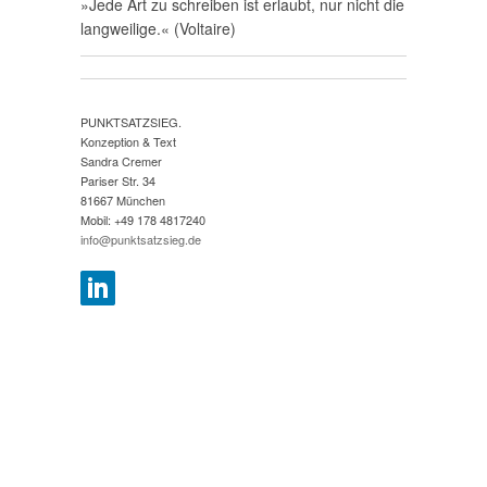
»Jede Art zu schreiben ist erlaubt, nur nicht die
langweilige.« (Voltaire)
PUNKTSATZSIEG.
Konzeption & Text
Sandra Cremer
Pariser Str. 34
81667 München
Mobil: +49 178 4817240
info@punktsatzsieg.de