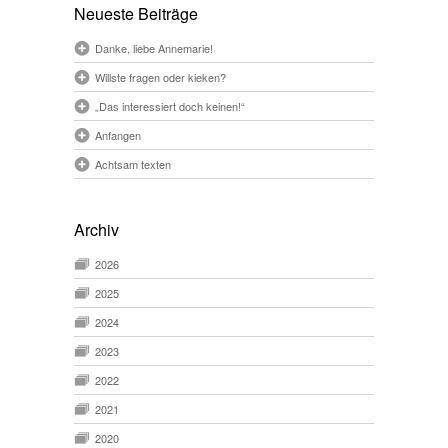
Neueste Beiträge
Danke, liebe Annemarie!
Willste fragen oder kieken?
„Das interessiert doch keinen!“
Anfangen
Achtsam texten
Archiv
2026
2025
2024
2023
2022
2021
2020