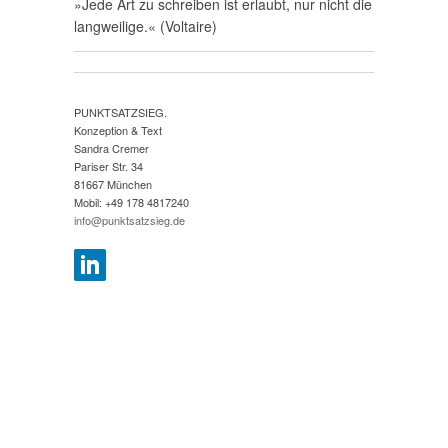
»Jede Art zu schreiben ist erlaubt, nur nicht die
langweilige.« (Voltaire)
PUNKTSATZSIEG.
Konzeption & Text
Sandra Cremer
Pariser Str. 34
81667 München
Mobil: +49 178 4817240
info@punktsatzsieg.de